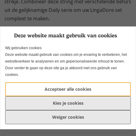
strikje. Combineer deze string met verschillende beha’s
uit de gelijknamige Daily serie om uw LingaDore set
compleet te maken.
Specificaties
Deze website maakt gebruik van cookies
Wij gebruiken cookies
Deze website maakt gebruik van cookies om je ervaring te verbeteren, het
websiteverkeer te analyseren en om gepersonaliseerde inhoud te tonen.
Soort
String
Door verder te gaan op deze site ga je akkoord met ons gebruik van
cookies.
85% Polyamide, 15%
Materiaal
Elastan
Accepteer alle cookies
Merk
LingaDore
Kies je cookies
Weiger cookies
Gerelateerde producten